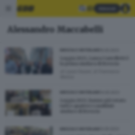
Abbonati
Alessandro Maccabelli
15.05.2023
BRESCIA E HINTERLAND
Loggia 2023, Laura Castelletti è
la prima sindaca di Brescia
di
Laura Fasani
di
Francesca
Renica
14.05.2023
BRESCIA E HINTERLAND
Loggia 2023, hanno già votato
tutti e quattro i candidati
sindaco di Brescia
12.05.2023
BRESCIA E HINTERLAND