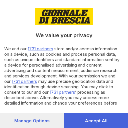
e metrò
11.05.2023
BRESCIA E HINTERLAND
Loggia 2023, «Sport e salute:
Maddalena palestra a cielo
aperto»
We value your privacy
We and our
1731 partners
store and/or access information
11.05.2023
BRESCIA E HINTERLAND
on a device, such as cookies and process personal data,
«La Tribuna», ultime ore di una
such as unique identifiers and standard information sent by
campagna elettorale infinita
a device for personalised advertising and content,
advertising and content measurement, audience research
and services development. With your permission we and
our
1731 partners
may use precise geolocation data and
Carica altri articoli
identification through device scanning. You may click to
consent to our and our
1731 partners
’ processing as
described above. Alternatively you may access more
detailed information and change your preferences before
consenting or to refuse consenting. Please note that some
processing of your personal data may not require your
consent, but you have a right to object to such processing.
Manage Options
Accept All
Your preferences will apply to this website only. You can