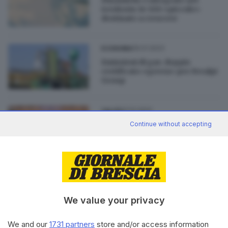
territorio: le 500 «piccole»
destinate a crescere
19.01.2023
ECONOMIA
Emissioni di gas: doppio
certificato «green» per Feralpi
Group
21.12.2022
CALCIO
FeralpiSalò, un Natale speciale
Continue without accepting
«da orgogliosi primi della
classe»
03.12.2022
ECONOMIA
Confindustria, i giovani
imprenditori: «In un’era di
We value your privacy
grandi mutamenti fare squadra
fa la differenza»
We and our
1731 partners
store and/or access information