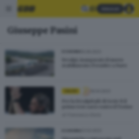
Abbonati
Giuseppe Pasini
10.06.2023
ECONOMIA
Feralpi, inaugurato il nuovo
stabilimento Presider a Nave
19.04.2023
CALCIO
Per la FeralpiSalò di Serie B il
primo test sarà contro il Torino
di
Francesco Doria
23.02.2023
ECONOMIA
Dinamiche e integrate nel