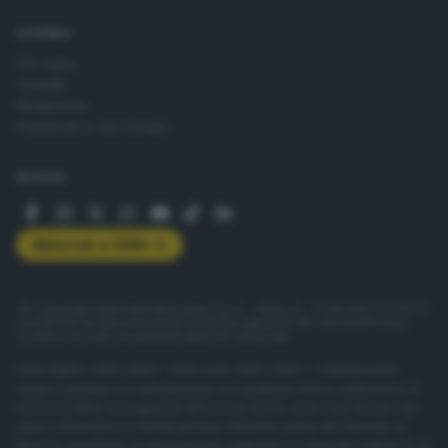
AZIENDA
Chi siamo
Contatti
Redazione
Pubblicità e necrologie
SEGUICI
Abbonati a GDB+
© Copyright Editoriale Bresciana S.p.A. - Brescia - P.IVA 00272770173
Condizioni di abbonamento
Condizioni generali del servizio
Privacy
Cookie policy
Accessibilità
Pubblicità elettorale
ISSN digital: 2499-099X - ISSN carta: 1590-346X - L'adattamento
totale o parziale e la riproduzione con qualsiasi mezzo elettronico, in
funzione della conseguente diffusione online, sono riservati per tutti i
paesi. Informative e moduli privacy. Edizione online del Giornale di
Brescia, quotidiano di informazione registrato al Tribunale di Brescia al