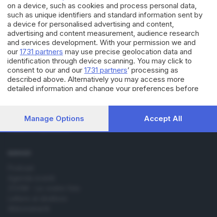
on a device, such as cookies and process personal data,
such as unique identifiers and standard information sent by
a device for personalised advertising and content,
advertising and content measurement, audience research
and services development. With your permission we and
Editoriale Bresciana S.p.A.
our
1731 partners
may use precise geolocation data and
Via Solferino 22, 25121 Brescia
identification through device scanning. You may click to
consent to our and our
1731 partners
’ processing as
described above. Alternatively you may access more
RUBRICHE
detailed information and change your preferences before
consenting or to refuse consenting. Please note that some
Cronaca
processing of your personal data may not require your
Economia
consent, but you have a right to object to such processing.
Manage Options
Accept All
Sport
Your preferences will apply to this website only. You can
Cultura e Spettacoli
change your preferences or withdraw your consent at any
time by returning to this site and clicking the
privacy policy
button at the bottom of the webpage.
SERVIZI
Podcast
Agenda eventi
ZOOM - Le vostre foto
Lettere al direttore
Abbonamenti