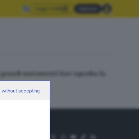
Leggi il GdB
Abbonati
di grandi mutamenti fare squadra fa
 without accepting
SEGUICI