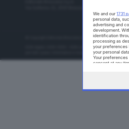
Editoriale Bresciana S.p.A.
Economia
Via Solferino 22, 25121 Brescia
Sport
We and our
1731 p
Cultura e 
personal data, suc
advertising and c
development. Wit
identification thr
© Copyright Editoriale Bresciana S.p.A. - Brescia - P.IVA 00
processing as des
your preferences 
ISSN digital: 2499-099X - ISSN carta: 1590-346X - L'adattamen
your personal data
per tutti i paesi. Informative e moduli privacy. Edizione onlin
Your preferences 
consent at any tim
the webpage.