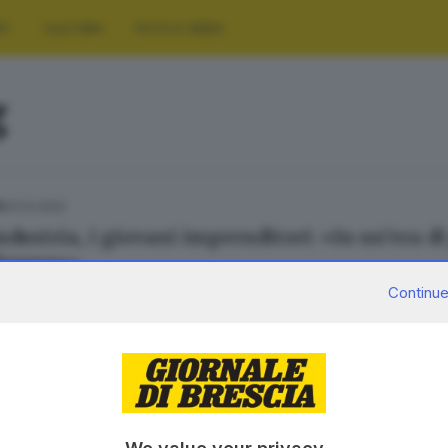
RT
CULTURA
FOTO E VIDEO
g
03.12.2022
A
ndustria, i giovani imprenditori: «In un’era 
fferenza»
Continue
SERVIZI
AZIENDA
Podcast
Chi siamo