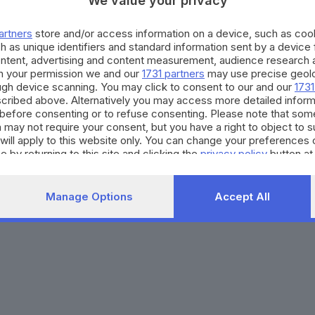
We value your privacy
Agenda eventi
Contatti
ZOOM - Le vostre foto
Redazione
artners
store and/or access information on a device, such as co
Spettacoli
Lettere al direttore
Pubblicità e nec
h as unique identifiers and standard information sent by a device
Abbonamenti
ontent, advertising and content measurement, audience research 
h your permission we and our
1731 partners
may use precise geolo
ough device scanning. You may click to consent to our and our
1731
272770173
Condizioni di abbonamento
Condizioni generali del 
cribed above. Alternatively you may access more detailed infor
before consenting or to refuse consenting. Please note that som
to totale o parziale e la riproduzione con qualsiasi mezzo elettronico, in fu
 may not require your consent, but you have a right to object to 
e del Giornale di Brescia, quotidiano di informazione registrato al Tribunale 
will apply to this website only. You can change your preferences 
e by returning to this site and clicking the
privacy policy
button at
Manage Options
Accept All