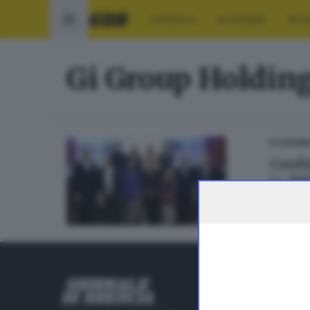
CRONACA
ECONOMIA
SPO
Gi Group Holdin
ECONOMI
Confi
la di
RUBRICHE
Cronaca