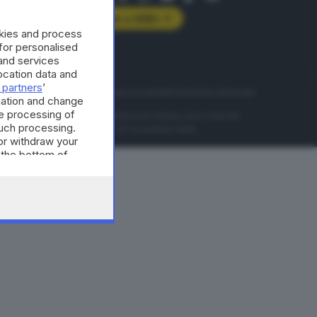
Abbonati a GDB+
okies and process
rologie
 for personalised
and services
cation data and
 partners
’
servizio
Privacy
Cookie policy
Accessibilità
Pubblicità elettorale
mation and change
e processing of
nzione della conseguente diffusione online, sono riservati
such processing.
di Brescia al n° 07/1948 in data 30 novembre 1948.
or withdraw your
 the bottom of