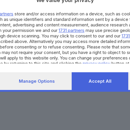
We value your privacy
Agenda eventi
Contatti
ZOOM - Le vostre foto
Redazione
artners
store and/or access information on a device, such as co
Spettacoli
Lettere al direttore
Pubblicità e nec
h as unique identifiers and standard information sent by a device
Abbonamenti
ontent, advertising and content measurement, audience research 
h your permission we and our
1731 partners
may use precise geolo
ough device scanning. You may click to consent to our and our
1731
272770173
Condizioni di abbonamento
Condizioni generali del 
cribed above. Alternatively you may access more detailed infor
before consenting or to refuse consenting. Please note that som
to totale o parziale e la riproduzione con qualsiasi mezzo elettronico, in fu
 may not require your consent, but you have a right to object to 
e del Giornale di Brescia, quotidiano di informazione registrato al Tribunale 
will apply to this website only. You can change your preferences 
e by returning to this site and clicking the
privacy policy
button at
Manage Options
Accept All