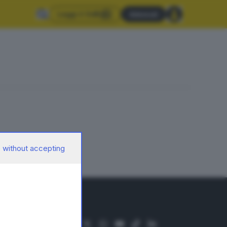
Leggi il GdB
Abbonati
 without accepting
SEGUICI