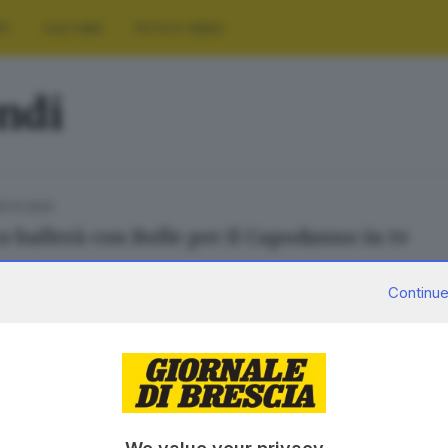
RT
CULTURA
FOTO E VIDEO
ndi
2.12.2022
o ballerà con Bolle per il Capodanno in tv
Continue
SERVIZI
AZIENDA
Podcast
Chi siamo