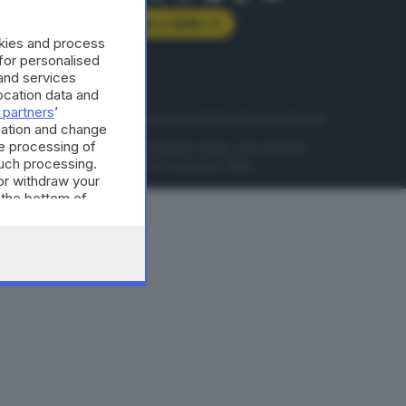
Abbonati a GDB+
okies and process
rologie
 for personalised
and services
cation data and
 partners
’
servizio
Privacy
Cookie policy
Accessibilità
Pubblicità elettorale
mation and change
e processing of
nzione della conseguente diffusione online, sono riservati
such processing.
di Brescia al n° 07/1948 in data 30 novembre 1948.
or withdraw your
 the bottom of