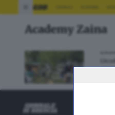
CRONACA
ECONOMIA
SPO
Academy Zaina
ALTRI SP
L’Aca
di
Paolo 
RUBRICHE
Cronaca