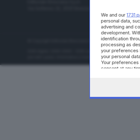
Editoriale Bresciana S.p.A.
Economia
Via Solferino 22, 25121 Brescia
Sport
We and our
1731 p
Cultura e 
personal data, suc
advertising and c
development. Wit
identification thr
© Copyright Editoriale Bresciana S.p.A. - Brescia - P.IVA 00
processing as des
your preferences 
ISSN digital: 2499-099X - ISSN carta: 1590-346X - L'adattamen
your personal data
per tutti i paesi. Informative e moduli privacy. Edizione onlin
Your preferences 
consent at any tim
the webpage.