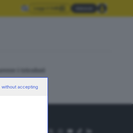
Leggi il GdB
Abbonati
vere i tricolori
 without accepting
SEGUICI