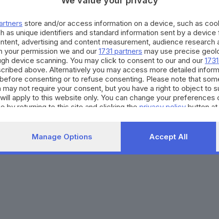
We value your privacy
Agenda eventi
Contatti
ZOOM - Le vostre foto
Redazione
artners
store and/or access information on a device, such as co
Spettacoli
Lettere al direttore
Pubblicità e nec
h as unique identifiers and standard information sent by a device
Abbonamenti
ontent, advertising and content measurement, audience research 
h your permission we and our
1731 partners
may use precise geolo
ough device scanning. You may click to consent to our and our
1731
272770173
Condizioni di abbonamento
Condizioni generali del 
cribed above. Alternatively you may access more detailed infor
before consenting or to refuse consenting. Please note that som
to totale o parziale e la riproduzione con qualsiasi mezzo elettronico, in fu
 may not require your consent, but you have a right to object to 
e del Giornale di Brescia, quotidiano di informazione registrato al Tribunale 
will apply to this website only. You can change your preferences 
e by returning to this site and clicking the
privacy policy
button at
Manage Options
Accept All