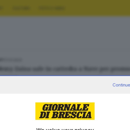
RT
CULTURA
FOTO E VIDEO
17.01.2023
ORT
demy Zaina sale in cattedra a Nave per promuo
Venturini
Continue
SERVIZI
AZIENDA
Podcast
Chi siamo