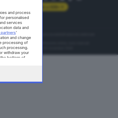
Abbonati a GDB+
okies and process
rologie
 for personalised
and services
cation data and
 partners
’
servizio
Privacy
Cookie policy
Accessibilità
Pubblicità elettorale
mation and change
e processing of
nzione della conseguente diffusione online, sono riservati
such processing.
di Brescia al n° 07/1948 in data 30 novembre 1948.
or withdraw your
 the bottom of