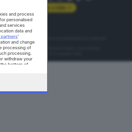
Abbonati a GDB+
okies and process
rologie
 for personalised
and services
cation data and
 partners
’
servizio
Privacy
Cookie policy
Accessibilità
Pubblicità elettorale
mation and change
e processing of
nzione della conseguente diffusione online, sono riservati
such processing.
di Brescia al n° 07/1948 in data 30 novembre 1948.
or withdraw your
 the bottom of