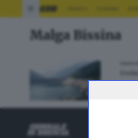
CRONACA
ECONOMIA
SPO
Malga Bissina
ITALIA E 
Uccis
RUBRICHE
Cronaca