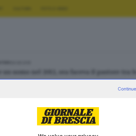
RT
CULTURA
FOTO E VIDEO
26.08.2018
ESTERO
e un uomo nel 2012, ora faceva il pastore tra 
Continue
SERVIZI
AZIENDA
Podcast
Chi siamo