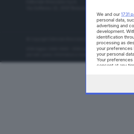
Editoriale Bresciana S.p.A.
Economia
Via Solferino 22, 25121 Brescia
Sport
We and our
1731 p
Cultura e 
personal data, suc
advertising and c
development. Wit
identification thr
© Copyright Editoriale Bresciana S.p.A. - Brescia - P.IVA 00
processing as des
your preferences 
ISSN digital: 2499-099X - ISSN carta: 1590-346X - L'adattamen
your personal data
per tutti i paesi. Informative e moduli privacy. Edizione onlin
Your preferences 
consent at any tim
the webpage.