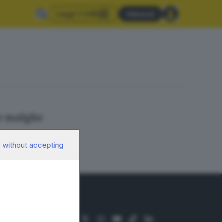
Leggi il GdB
Abbonati
le malghe
 without accepting
SEGUICI