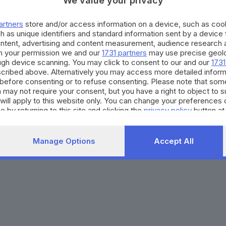
We value your privacy
Agenda eventi
Contatti
ZOOM - Le vostre foto
Redazione
artners
store and/or access information on a device, such as co
Spettacoli
Lettere al direttore
Pubblicità e nec
h as unique identifiers and standard information sent by a device
Abbonamenti
ontent, advertising and content measurement, audience research 
h your permission we and our
1731 partners
may use precise geolo
ough device scanning. You may click to consent to our and our
1731
272770173
Condizioni di abbonamento
Condizioni generali del 
cribed above. Alternatively you may access more detailed infor
before consenting or to refuse consenting. Please note that som
to totale o parziale e la riproduzione con qualsiasi mezzo elettronico, in fu
 may not require your consent, but you have a right to object to 
e del Giornale di Brescia, quotidiano di informazione registrato al Tribunale 
will apply to this website only. You can change your preferences 
e by returning to this site and clicking the
privacy policy
button at
Manage Options
Accept All