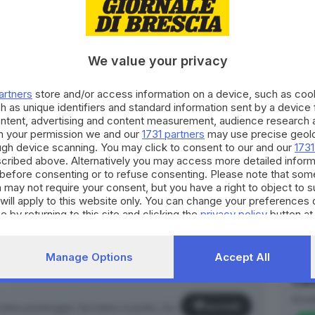
civico.
SCOPRI DI PI
We value your privacy
artners
store and/or access information on a device, such as co
h as unique identifiers and standard information sent by a device
RIPRODU
ontent, advertising and content measurement, audience research 
h your permission we and our
1731 partners
may use precise geolo
ough device scanning. You may click to consent to our and our
1731
o ribaltata
Paratico
Iseo
cribed above. Alternatively you may access more detailed infor
before consenting or to refuse consenting. Please note that som
 may not require your consent, but you have a right to object to 
will apply to this website only. You can change your preferences 
e by returning to this site and clicking the
privacy policy
button at
Manage Options
Accept All
Can
Brea
Iscriviti
età pomeriggio facciamo il punto, tra